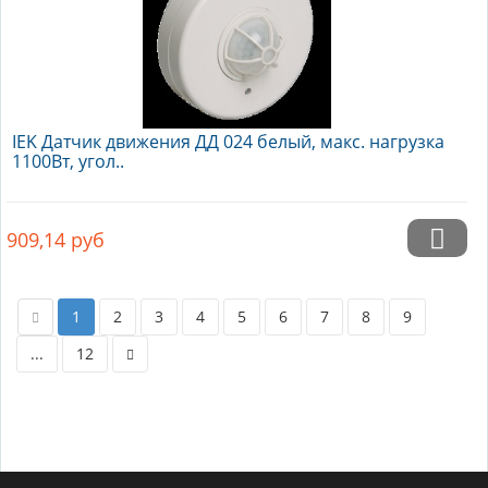
IEK Датчик движения ДД 024 белый, макс. нагрузка
1100Вт, угол..
909,14
руб
1
2
3
4
5
6
7
8
9
...
12