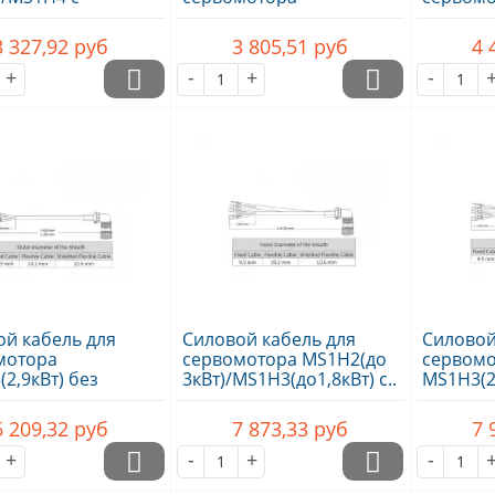
зом,
MS1H2/MS1H3, 10м,..
MS1H3(2,
ючение..
Inovanc
3 327,92
руб
3 805,51
руб
4 
+
-
+
-
й кабель для
Силовой кабель для
Силовой
мотора
сервомотора MS1H2(до
сервом
2,9кВт) без
3кВт)/MS1H3(до1,8кВт) с..
MS1H3(2,
а, 10м,..
тормозом
6 209,32
руб
7 873,33
руб
7 
+
-
+
-