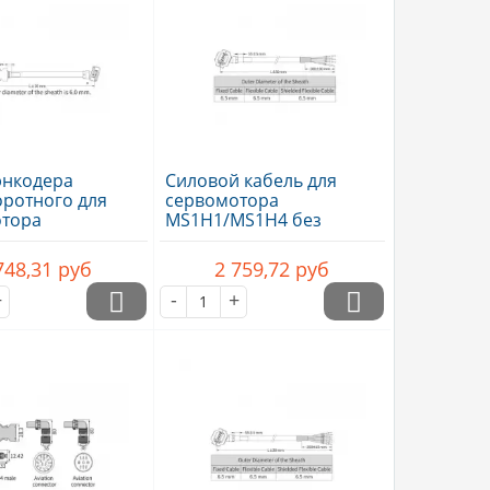
энкодера
Силовой кабель для
ротного для
сервомотора
отора
MS1H1/MS1H4 без
S1H4,..
тормоза, подключение..
748,31
руб
2 759,72
руб
+
-
+