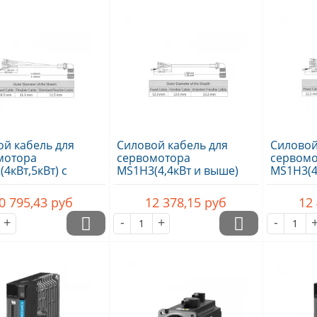
й кабель для
Силовой кабель для
Силовой
мотора
сервомотора
сервом
4кВт,5кВт) с
MS1H3(4,4кВт и выше)
MS1H3(4
ом, 10м,..
без тормоза,..
тормозо
0 795,43
руб
12 378,15
руб
12
+
-
+
-