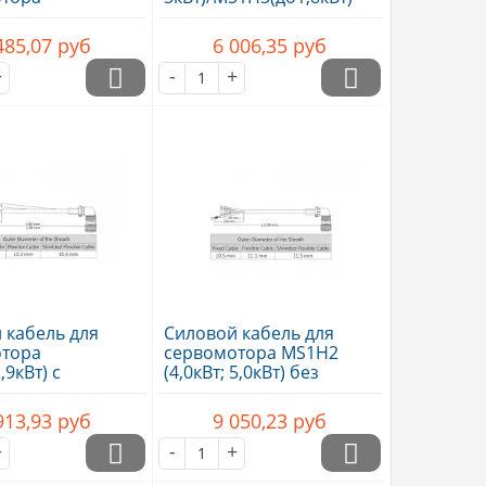
9кВт и выше) ,
без..
e
485,07
руб
6 006,35
руб
+
-
+
 кабель для
Силовой кабель для
отора
сервомотора MS1H2
9кВт) c
(4,0кВт; 5,0кВт) без
, 10м,..
тормоза,..
913,93
руб
9 050,23
руб
+
-
+