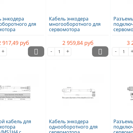
ь энкодера
Кабель энкодера
Разъемы
оборотного для
многооборотного для
подклю
мотора
сервомотора
сервом
/MS1H4,..
MS1H1/MS1H4,..
/MS1H3(д
2 917,49
руб
2 959,84
руб
3 
+
-
+
-
й кабель для
Кабель энкодера
Разъемы
мотора
однооборотного для
подклю
/MS1H4 с
сервомотора
сервом