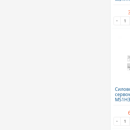
тормо
подкл
-
Силово
серво
MS1H3(
тормоз
-