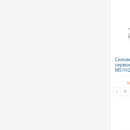
Силово
серво
MS1H2(
тормоз
1
-