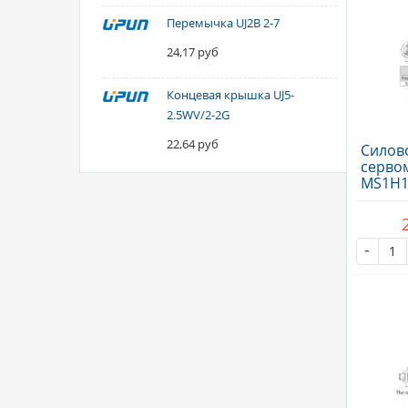
Перемычка UJ2B 2-7
24,17 руб
Концевая крышка UJ5-
2.5WV/2-2G
22,64 руб
Силово
серво
MS1H1
тормоз
-