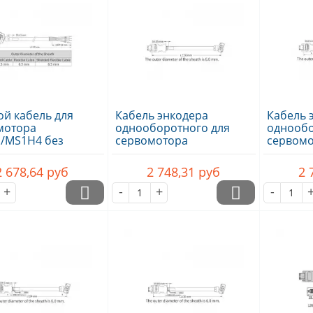
й кабель для
Кабель энкодера
Кабель 
мотора
однооборотного для
однообо
/MS1H4 без
сервомотора
сервом
а, подключение..
MS1H1/MS1H4,..
MS1H1/M
2 678,64
руб
2 748,31
руб
2 
+
-
+
-