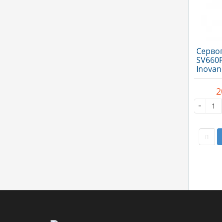
Серво
SV660P
Inovan
2
-