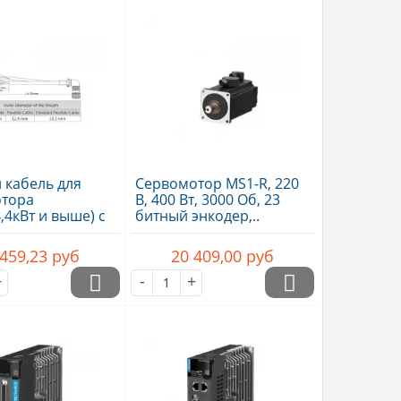
 кабель для
Сервомотор MS1-R, 220
отора
В, 400 Вт, 3000 Об, 23
,4кВт и выше) с
битный энкодер,..
м,..
 459,23
руб
20 409,00
руб
+
-
+