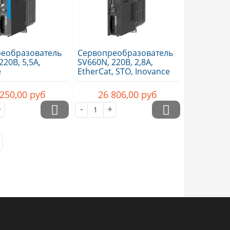
еобразователь
Сервопреобразователь
220В, 5,5А,
SV660N, 220В, 2,8А,
e
EtherCat, STO, Inovance
 250,00
руб
26 806,00
руб
+
-
+