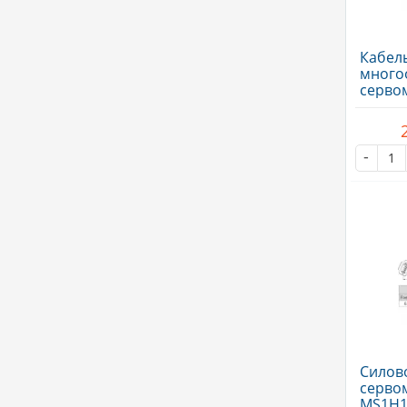
Кабел
много
серво
MS1H1
-
Силово
серво
MS1H1