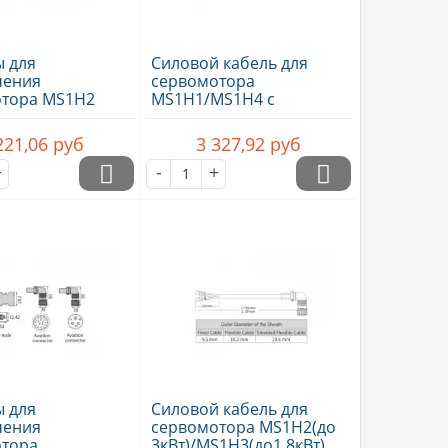
 для
Силовой кабель для
чения
сервомотора
отора MS1H2
MS1H1/MS1H4 с
о 1,8кВт) ,..
тормозом,
подключение..
221,06
руб
3 327,92
руб
+
-
+
 для
Силовой кабель для
чения
сервомотора MS1H2(до
отора
3кВт)/MS1H3(до1,8кВт)