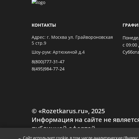
КОНТАКТЫ
ГРАФИ
Адрес: г. Москва ул. Грайвороновская
Понеде
5 стр.9
с 09:00 
Шоу-рум: Артюхиной д.4
Суббота
8(800)777-31-47
8(495)984-77-24
© «Rozetkarus.ru», 2025
Информация на сайте не являетс
публичной офертой,
определяемой п.2 ст. 437 ГК РФ
Сайт использует cookie, в том числе аналитические (Яндек