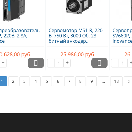
преобразователь
Сервомотор MS1-R, 220
Сервопр
, 220В, 2,8А,
В, 750 Вт, 3000 Об, 23
SV660P, 
ce
битный энкодер,..
Inovanc
0 628,00
руб
25 986,00
руб
26
+
-
+
-
1
2
3
4
5
6
7
8
9
...
18