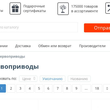
Подарочные
175000 товаров
ты
сертификаты
в ассортименте
Отправ
ании
Доставка
Обмен или возврат
Производители
ервоприводы
рвоприводы
овать по:
Цене
Умолчанию
Названию
1
2
3
4
5
6
7
8
9
...
18