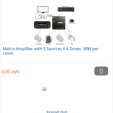
Matrix Amplifier with 5 Sources X 4 Zones. 30W per
room
0,00
руб