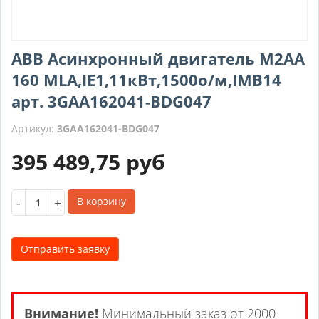
ABB Асинхронный двигатель M2AA
160 MLA,IE1,11кВт,1500о/м,IMB14
арт. 3GAA162041-BDG047
Артикул:
3GAA162041-BDG047
395 489,75
руб
-
+
В корзину
Отправить заявку
Внимание!
Минимальный заказ от 2000