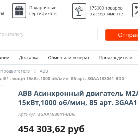
Подарочные
175000 товаров
ты
сертификаты
в ассортименте
Отправ
ании
Доставка
Обмен или возврат
Производители
ктродвигатели
ABB
IE1 ,мощн 15кВт,1000 об/мин, B5 арт. 3GAA183041-BDG
ABB Асинхронный двигатель M2A
15кВт,1000 об/мин, B5 арт. 3GAA
Артикул:
3GAA183041-BDG
454 303,62
руб