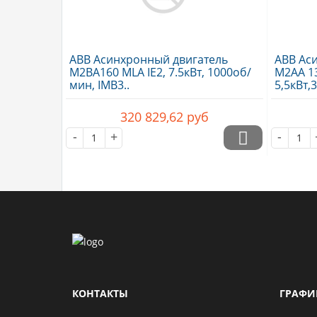
ABB Асинхронный двигатель
ABB Ас
M2BA160 MLA IE2, 7.5кВт, 1000об/
M2AA 13
мин, IMB3..
5,5кВт,
320 829,62
руб
-
+
-
КОНТАКТЫ
ГРАФИ