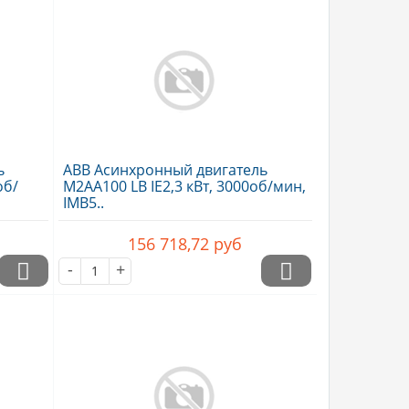
ь
ABB Асинхронный двигатель
об/
M2AA100 LB IE2,3 кВт, 3000об/мин,
IMB5..
156 718,72
руб
-
+