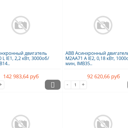
инхронный двигатель
ABB Асинхронный двигател
L IE1, 2,2 кВт, 3000об/
M2AA71 A IE2, 0,18 кВт, 1000
B14..
мин, IMB35..
142 983,64
руб
92 620,66
руб
+
-
+