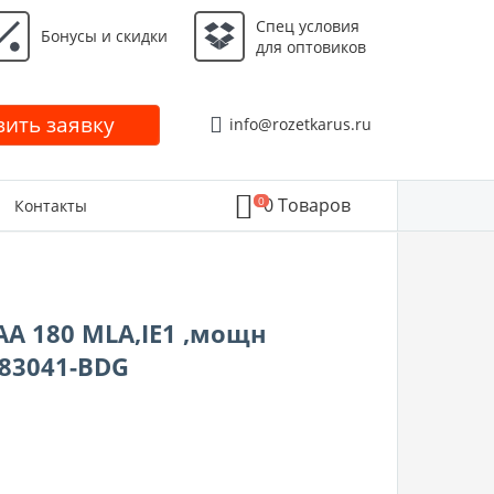
Спец условия
Бонусы и скидки
для оптовиков
ить заявку
info@rozetkarus.ru
0
0
Товаров
Контакты
A 180 MLA,IE1 ,мощн
183041-BDG