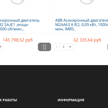
инхронный двигатель
ABB Асинхронный двигател
2 SA,IE1 ,мощн
M2AA63 A IE2, 0,09 кВт, 1000
3000 об/мин,..
мин, IMB5..
145 798,52
руб
62 335,64
руб
+
-
+
К РАБОТЫ
ИНФОРМАЦИЯ