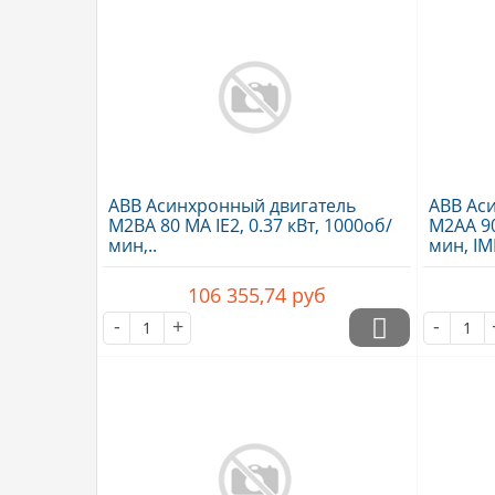
ABB Асинхронный двигатель
ABB Ас
M2BA 80 MA IE2, 0.37 кВт, 1000об/
M2AA 90 
мин,..
мин, IM
106 355,74
руб
-
+
-