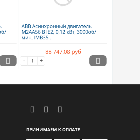
ь
ABB Асинхронный двигатель
об/
M2AA56 B IE2, 0,12 кВт, 3000об/
мин, IMB35..
88 747,08
руб
-
+
ПРИНИМАЕМ К ОПЛАТЕ