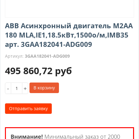
ABB Асинхронный двигатель M2AA
180 MLA,IE1,18.5кВт,1500о/м,IMB35
арт. 3GAA182041-ADG009
Артикул:
3GAA182041-ADG009
495 860,72
руб
-
+
В корзину
Отправить заявку
Внимание!
Минимальный заказ от 2000