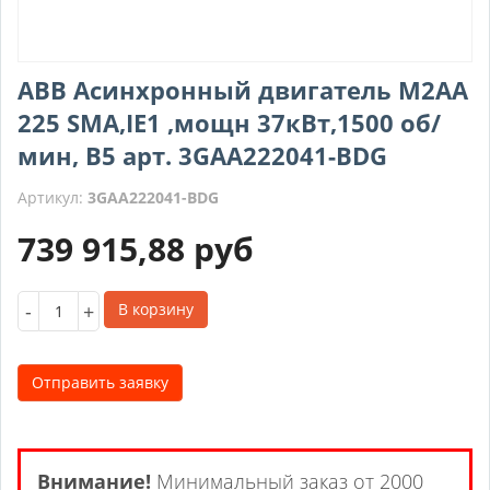
ABB Асинхронный двигатель M2AA
225 SMA,IE1 ,мощн 37кВт,1500 об/
мин, B5 арт. 3GAA222041-BDG
Артикул:
3GAA222041-BDG
739 915,88
руб
-
+
В корзину
Отправить заявку
Внимание!
Минимальный заказ от 2000