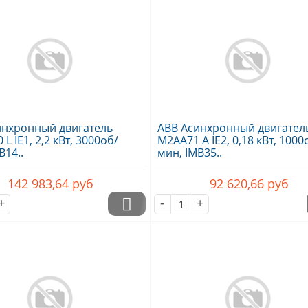
инхронный двигатель
ABB Асинхронный двигател
L IE1, 2,2 кВт, 3000об/
M2AA71 A IE2, 0,18 кВт, 1000
B14..
мин, IMB35..
142 983,64
руб
92 620,66
руб
+
-
+