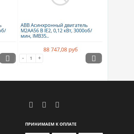
ь
ABB Асинхронный двигатель
об/
M2AA56 B IE2, 0,12 кВт, 3000об/
мин, IMB35..
88 747,08
руб
-
+
ПРИНИМАЕМ К ОПЛАТЕ