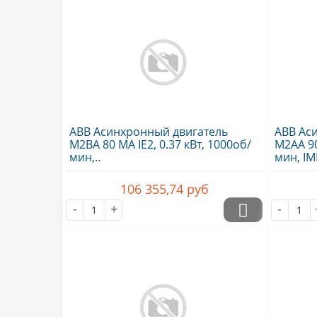
ABB Асинхронный двигатель
ABB Ас
M2BA 80 MA IE2, 0.37 кВт, 1000об/
M2AA 90 
мин,..
мин, IM
106 355,74
руб
-
+
-