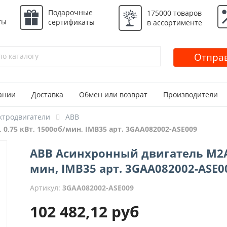
Подарочные
175000 товаров
ты
сертификаты
в ассортименте
Отправ
ании
Доставка
Обмен или возврат
Производители
ктродвигатели
ABB
0,75 кВт, 1500об/мин, IMB35 арт. 3GAA082002-ASE009
ABB Асинхронный двигатель M2AA 
мин, IMB35 арт. 3GAA082002-ASE0
Артикул:
3GAA082002-ASE009
102 482,12
руб