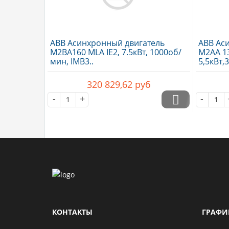
ABB Асинхронный двигатель
ABB Ас
M2BA160 MLA IE2, 7.5кВт, 1000об/
M2AA 13
мин, IMB3..
5,5кВт,
320 829,62
руб
-
+
-
КОНТАКТЫ
ГРАФИ