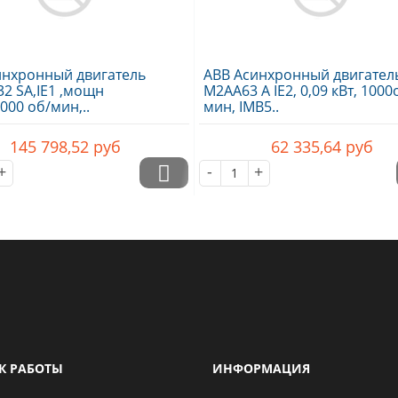
инхронный двигатель
ABB Асинхронный двигател
2 SA,IE1 ,мощн
M2AA63 A IE2, 0,09 кВт, 1000
3000 об/мин,..
мин, IMB5..
145 798,52
руб
62 335,64
руб
+
-
+
К РАБОТЫ
ИНФОРМАЦИЯ