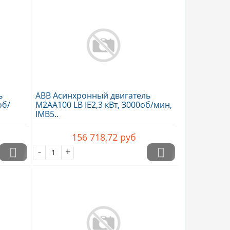
ь
ABB Асинхронный двигатель
об/
M2AA100 LB IE2,3 кВт, 3000об/мин,
IMB5..
156 718,72
руб
-
+