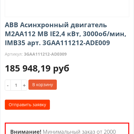
ABB Асинхронный двигатель
M2AA112 MB IE2,4 кВт, 3000об/мин,
IMB35 арт. 3GAA111212-ADE009
Артикул:
3GAA111212-ADE009
185 948,19
руб
-
+
В корзину
Отправить заявку
Внимание!
Минимальный заказ от 2000