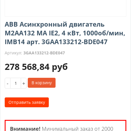
ABB Асинхронный двигатель
M2AA132 MA IE2, 4 кВт, 1000об/мин,
IMB14 арт. 3GAA133212-BDE047
Артикул:
3GAA133212-BDE047
278 568,84
руб
-
+
В корзину
Отправить заявку
Внимание!
Минимальный заказ от 2000