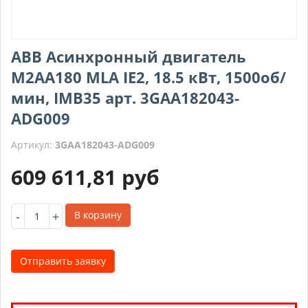
ABB Асинхронный двигатель
M2AA180 MLA IE2, 18.5 кВт, 1500об/
мин, IMB35 арт. 3GAA182043-
ADG009
Артикул:
3GAA182043-ADG009
609 611,81
руб
-
+
В корзину
Отправить заявку