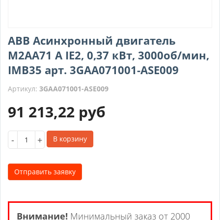
ABB Асинхронный двигатель
M2AA71 A IE2, 0,37 кВт, 3000об/мин,
IMB35 арт. 3GAA071001-ASE009
Артикул:
3GAA071001-ASE009
91 213,22
руб
-
+
В корзину
Отправить заявку
Внимание!
Минимальный заказ от 2000