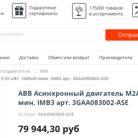
Подарочные
175000 товаров
ты
сертификаты
в ассортименте
Отправ
ании
Доставка
Обмен или возврат
Производители
ктродвигатели
ABB
0,55 кВт, 1000об/мин, IMB3 арт. 3GAA083002-ASE
ABB Асинхронный двигатель M2AA8
мин, IMB3 арт. 3GAA083002-ASE
Артикул:
3GAA083002-ASE
79 944,30
руб