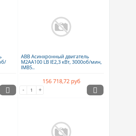
ь
ABB Асинхронный двигатель
об/
M2AA100 LB IE2,3 кВт, 3000об/мин,
IMB5..
156 718,72
руб
-
+