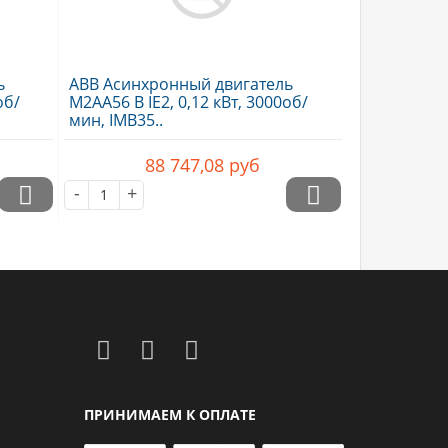
ь
ABB Асинхронный двигатель
об/
M2AA56 B IE2, 0,12 кВт, 3000об/
мин, IMB35..
88 747,08
руб
-
+
ПРИНИМАЕМ К ОПЛАТЕ