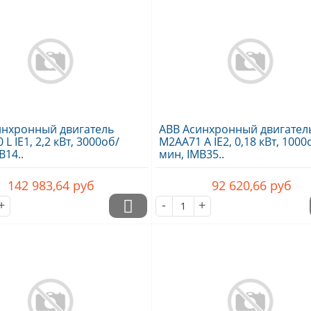
инхронный двигатель
ABB Асинхронный двигател
L IE1, 2,2 кВт, 3000об/
M2AA71 A IE2, 0,18 кВт, 1000
B14..
мин, IMB35..
142 983,64
руб
92 620,66
руб
+
-
+