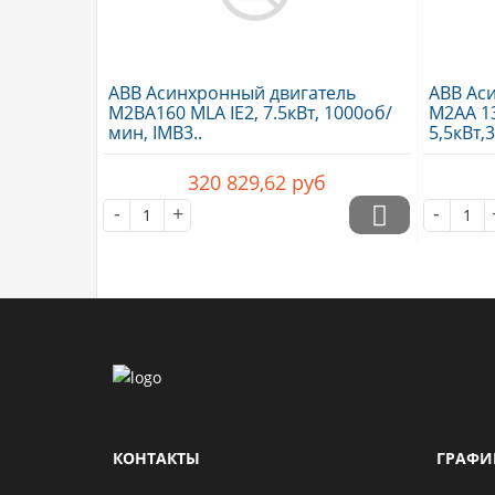
ABB Асинхронный двигатель
ABB Ас
M2BA160 MLA IE2, 7.5кВт, 1000об/
M2AA 13
мин, IMB3..
5,5кВт,
320 829,62
руб
-
+
-
КОНТАКТЫ
ГРАФИ