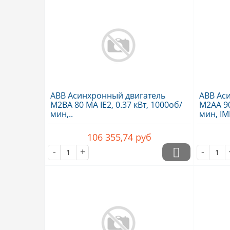
ABB Асинхронный двигатель
ABB Ас
M2BA 80 MA IE2, 0.37 кВт, 1000об/
M2AA 90 
мин,..
мин, IM
106 355,74
руб
-
+
-