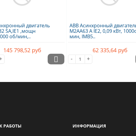
инхронный двигатель
ABB Асинхронный двигател
2 SA,IE1 ,мощн
M2AA63 A IE2, 0,09 кВт, 1000
3000 об/мин,..
мин, IMB5..
145 798,52
руб
62 335,64
руб
+
-
+
К РАБОТЫ
ИНФОРМАЦИЯ