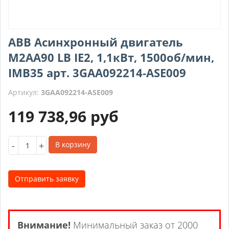
ABB Асинхронный двигатель
M2AA90 LB IE2, 1,1кВт, 1500об/мин,
IMB35 арт. 3GAA092214-ASE009
Артикул:
3GAA092214-ASE009
119 738,96
руб
-
+
В корзину
Отправить заявку
Внимание!
Минимальный заказ от 2000