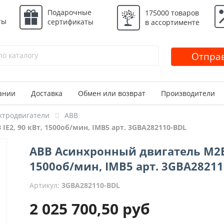
Подарочные
175000 товаров
ты
сертификаты
в ассортименте
Отправ
ании
Доставка
Обмен или возврат
Производители
ктродвигатели
ABB
E2, 90 кВт, 1500об/мин, IMB5 арт. 3GBA282110-BDL
ABB Асинхронный двигатель M2BA
1500об/мин, IMB5 арт. 3GBA28211
Артикул:
3GBA282110-BDL
2 025 700,50
руб