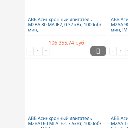
ABB Асинхронный двигатель
ABB Ас
M2BA 80 MA IE2, 0.37 кВт, 1000об/
M2AA 90 
мин,..
мин, IM
106 355,74
руб
-
+
-