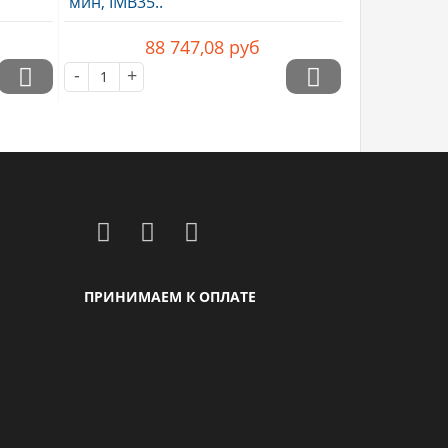
ь
ABB Асинхронный двигатель
об/
M2AA56 B IE2, 0,12 кВт, 3000об/
мин, IMB35..
88 747,08
руб
-
+
ПРИНИМАЕМ К ОПЛАТЕ