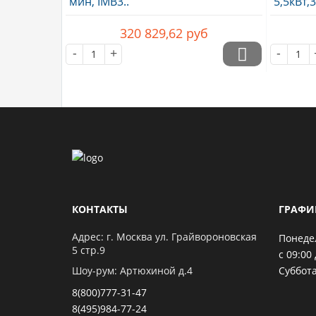
ABB Асинхронный двигатель
ABB Ас
M2BA160 MLA IE2, 7.5кВт, 1000об/
M2AA 13
мин, IMB3..
5,5кВт,
320 829,62
руб
-
+
-
КОНТАКТЫ
ГРАФИ