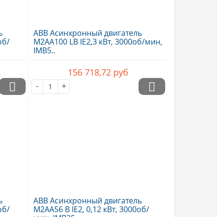
ь
ABB Асинхронный двигатель
об/
M2AA100 LB IE2,3 кВт, 3000об/мин,
IMB5..
156 718,72
руб
-
+