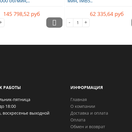
инхронный двигатель
ABB Асинхронный двигател
2 SA,IE1 ,мощн
M2AA63 A IE2, 0,09 кВт, 1000
3000 об/мин,..
мин, IMB5..
145 798,52
руб
62 335,64
руб
+
-
+
К РАБОТЫ
ИНФОРМАЦИЯ