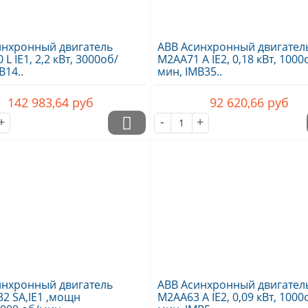
инхронный двигатель
ABB Асинхронный двигател
L IE1, 2,2 кВт, 3000об/
M2AA71 A IE2, 0,18 кВт, 1000
B14..
мин, IMB35..
142 983,64
руб
92 620,66
руб
+
-
+