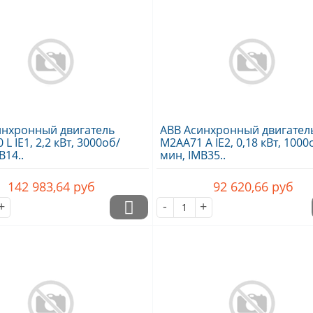
инхронный двигатель
ABB Асинхронный двигател
L IE1, 2,2 кВт, 3000об/
M2AA71 A IE2, 0,18 кВт, 1000
B14..
мин, IMB35..
142 983,64
руб
92 620,66
руб
+
-
+