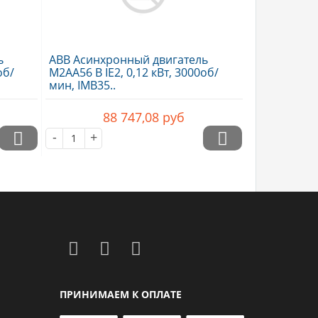
ь
ABB Асинхронный двигатель
об/
M2AA56 B IE2, 0,12 кВт, 3000об/
мин, IMB35..
88 747,08
руб
-
+
ПРИНИМАЕМ К ОПЛАТЕ