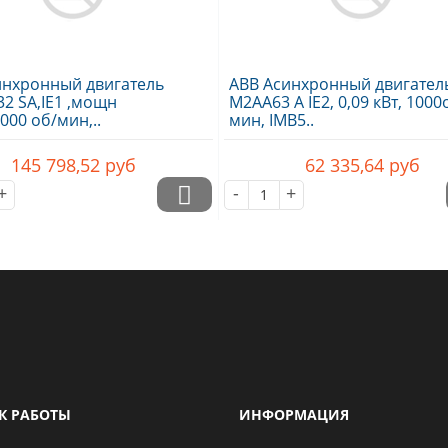
инхронный двигатель
ABB Асинхронный двигател
2 SA,IE1 ,мощн
M2AA63 A IE2, 0,09 кВт, 1000
3000 об/мин,..
мин, IMB5..
145 798,52
руб
62 335,64
руб
+
-
+
К РАБОТЫ
ИНФОРМАЦИЯ