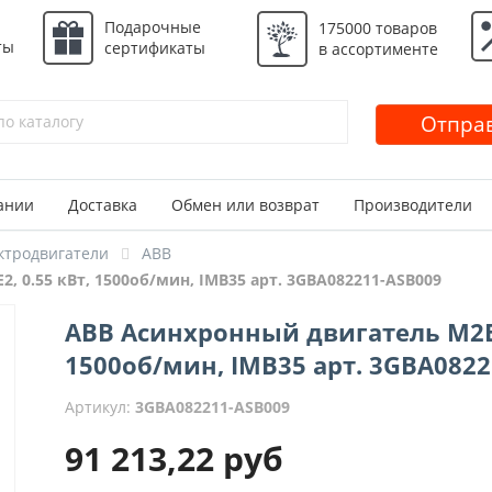
Подарочные
175000 товаров
ты
сертификаты
в ассортименте
Отправ
ании
Доставка
Обмен или возврат
Производители
ктродвигатели
ABB
, 0.55 кВт, 1500об/мин, IMB35 арт. 3GBA082211-ASB009
ABB Асинхронный двигатель M2BA 
1500об/мин, IMB35 арт. 3GBA082
Артикул:
3GBA082211-ASB009
91 213,22
руб