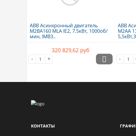
ABB Асинхронный двигатель
ABB Ас
M2BA160 MLA IE2, 7.5кВт, 1000об/
M2AA 13
мин, IMB3..
5,5кВт,
320 829,62
руб
-
+
-
КОНТАКТЫ
ГРАФИ