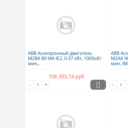
ABB Асинхронный двигатель
ABB Ас
M2BA 80 MA IE2, 0.37 кВт, 1000об/
M2AA 90 
мин,..
мин, IM
106 355,74
руб
-
+
-