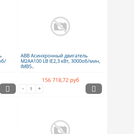
ь
ABB Асинхронный двигатель
об/
M2AA100 LB IE2,3 кВт, 3000об/мин,
IMB5..
156 718,72
руб
-
+