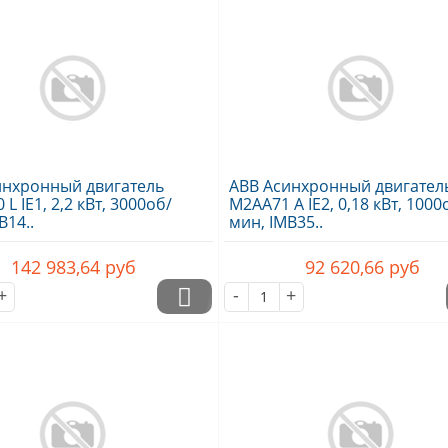
инхронный двигатель
ABB Асинхронный двигател
L IE1, 2,2 кВт, 3000об/
M2AA71 A IE2, 0,18 кВт, 1000
B14..
мин, IMB35..
142 983,64
руб
92 620,66
руб
+
-
+