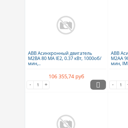
ABB Асинхронный двигатель
ABB Ас
M2BA 80 MA IE2, 0.37 кВт, 1000об/
M2AA 90 
мин,..
мин, IM
106 355,74
руб
-
+
-