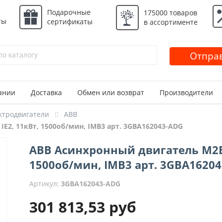
Подарочные
175000 товаров
ты
сертификаты
в ассортименте
Отправ
ании
Доставка
Обмен или возврат
Производители
ктродвигатели
ABB
E2, 11кВт, 1500об/мин, IMB3 арт. 3GBA162043-ADG
ABB Асинхронный двигатель M2BA
1500об/мин, IMB3 арт. 3GBA1620
Артикул:
3GBA162043-ADG
301 813,53
руб