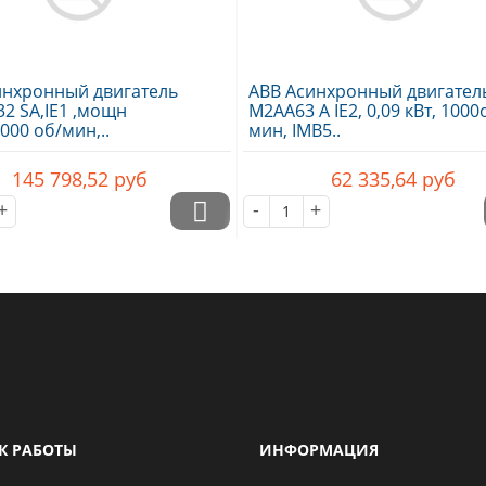
инхронный двигатель
ABB Асинхронный двигател
2 SA,IE1 ,мощн
M2AA63 A IE2, 0,09 кВт, 1000
3000 об/мин,..
мин, IMB5..
145 798,52
руб
62 335,64
руб
+
-
+
К РАБОТЫ
ИНФОРМАЦИЯ