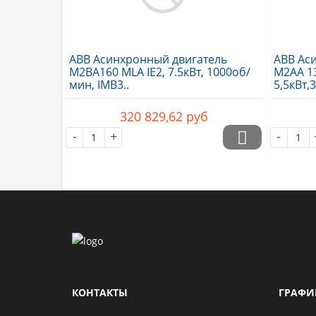
ABB Асинхронный двигатель
ABB Ас
M2BA160 MLA IE2, 7.5кВт, 1000об/
M2AA 13
мин, IMB3..
5,5кВт,
320 829,62
руб
-
+
-
КОНТАКТЫ
ГРАФИ