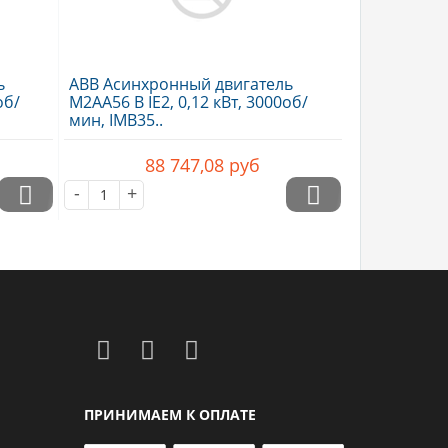
ь
ABB Асинхронный двигатель
об/
M2AA56 B IE2, 0,12 кВт, 3000об/
мин, IMB35..
88 747,08
руб
-
+
ПРИНИМАЕМ К ОПЛАТЕ