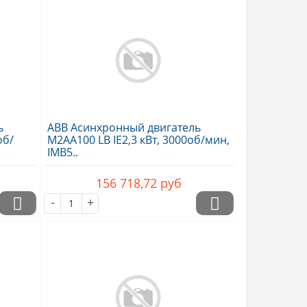
ь
ABB Асинхронный двигатель
об/
M2AA100 LB IE2,3 кВт, 3000об/мин,
IMB5..
156 718,72
руб
-
+