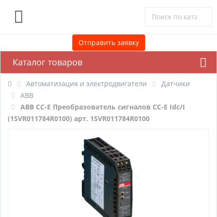
0
Отправить заявку
Каталог товаров
Автоматизация и электродвигатели
Датчики
ABB
ABB CC-E Преобразователь сигналов CC-E Idc/I
(1SVR011784R0100) арт. 1SVR011784R0100