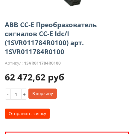
ABB CC-E Преобразователь
сигналов CC-E Idc/I
(1SVR011784R0100) арт.
1SVR011784R0100
Артикул:
1SVR011784R0100
62 472,62
руб
-
+
В корзину
Отправить заявку