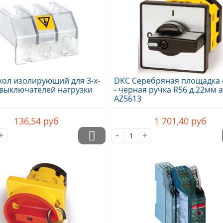
хол изолирующий для 3-х-
DKC Серебряная площадка 
 выключателей нагрузки
- черная ручка R56 д.22мм а
AZ5613
136,54
руб
1 701,40
руб
+
-
+