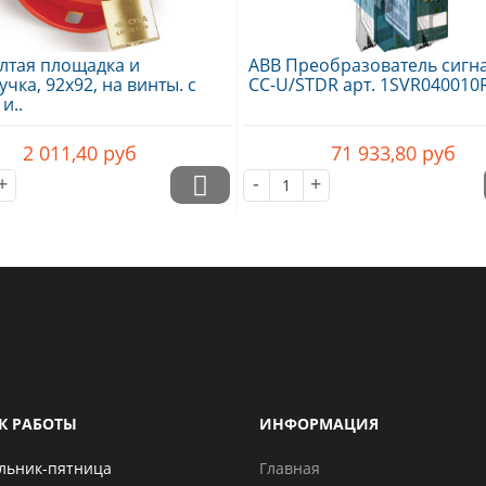
лтая площадка и
ABB Преобразователь сигн
учка, 92х92, на винты. с
CC-U/STDR арт. 1SVR040010
и..
2 011,40
руб
71 933,80
руб
+
-
+
К РАБОТЫ
ИНФОРМАЦИЯ
льник-пятница
Главная