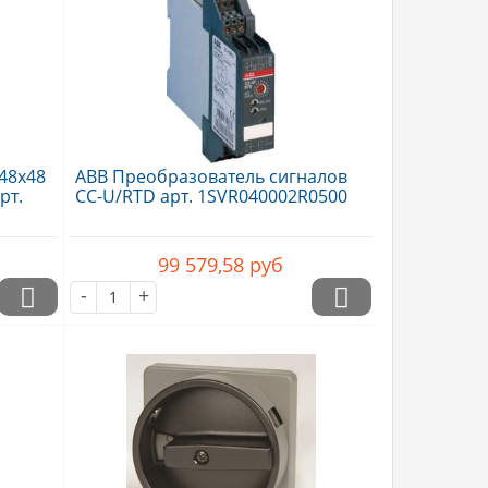
48х48
ABB Преобразователь сигналов
рт.
CC-U/RTD арт. 1SVR040002R0500
99 579,58
руб
-
+