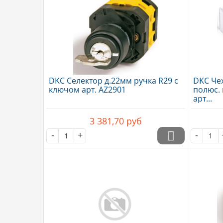
DKC Селектор д.22мм ручка R29 с
DKC Че
ключом арт. AZ2901
полюс.
арт...
3 381,70
руб
-
+
-