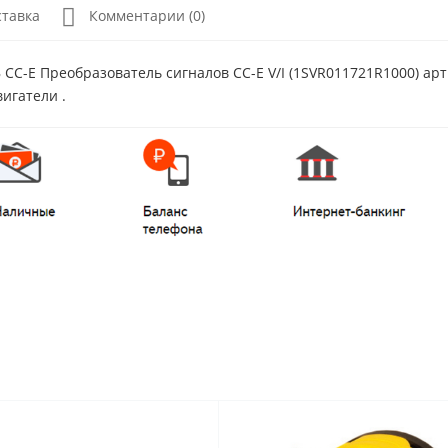
ставка
Комментарии (0)
CC-E Преобразователь сигналов CC-E V/I (1SVR011721R1000) ар
игатели .