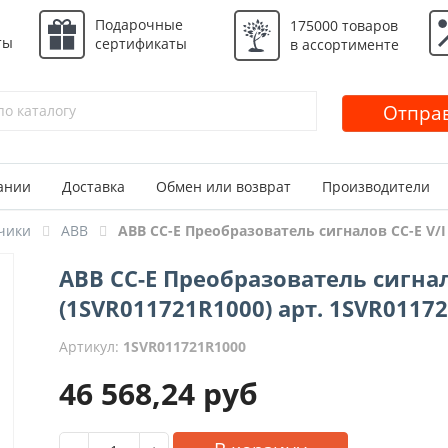
Подарочные
175000 товаров
ты
сертификаты
в ассортименте
Отправ
ании
Доставка
Обмен или возврат
Производители
чики
ABB
ABB CC-E Преобразователь сигналов CC-E V/I
ABB CC-E Преобразователь сигнал
(1SVR011721R1000) арт. 1SVR0117
Артикул:
1SVR011721R1000
46 568,24
руб