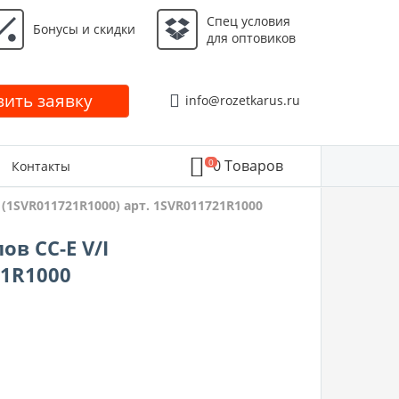
Спец условия
Бонусы и скидки
для оптовиков
ить заявку
info@rozetkarus.ru
0
0
Товаров
Контакты
 (1SVR011721R1000) арт. 1SVR011721R1000
ов CC-E V/I
21R1000