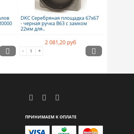
алов
DKC Серебряная площадка 67х67
R0000
- черная ручка B63 с замком
22мм для..
2 081,20
руб
-
+
ПРИНИМАЕМ К ОПЛАТЕ