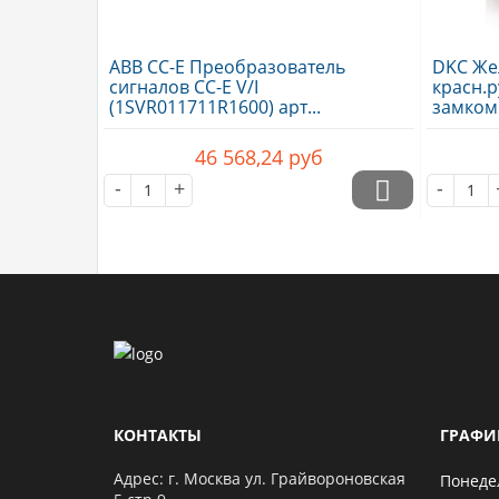
ABB CC-E Преобразователь
DKC Же
сигналов CC-E V/I
красн.р
(1SVR011711R1600) арт...
замком 
46 568,24
руб
-
+
-
КОНТАКТЫ
ГРАФИ
Адрес: г. Москва ул. Грайвороновская
Понеде