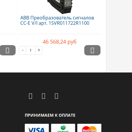
ABB Преобразователь сигналов
CC-E V/I арт. 1SVR011722R1100
46 568,24
руб
-
+
ПРИНИМАЕМ К ОПЛАТЕ