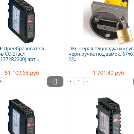
-E Преобразователь
DKC Серая площадка и круг
в CC-E Iac/I
черн.ручка под замок, 67х67
1772R2300) арт...
22..
51 109,68
руб
1 701,40
руб
+
-
+