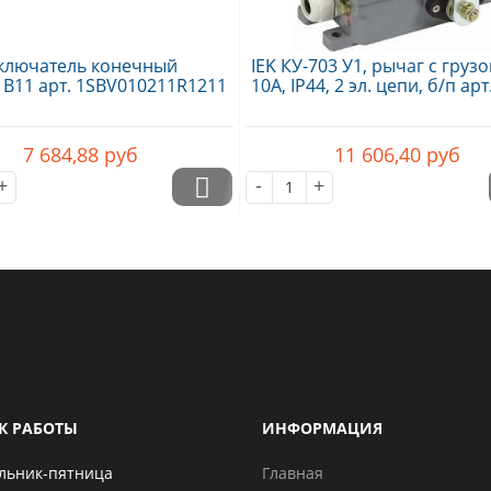
ключатель конечный
IEK КУ-703 У1, рычаг с грузо
1B11 арт. 1SBV010211R1211
10А, IP44, 2 эл. цепи, б/п арт.
7 684,88
руб
11 606,40
руб
+
-
+
К РАБОТЫ
ИНФОРМАЦИЯ
льник-пятница
Главная