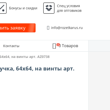
Спец условия
Бонусы и скидки
для оптовиков
ить заявку
info@rozetkarus.ru
0
0
Товаров
Контакты
4х64, на винты арт. AZ0738
чка, 64х64, на винты арт.