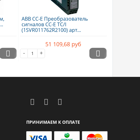
м,
ABB CC-E Преобразователь
..
сигналов CC-E TC/I
(1SVR011762R2100) арт...
51 109,68
руб
-
+
ПРИНИМАЕМ К ОПЛАТЕ