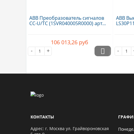
ABB Преобразователь сигналов
ABB Вы
CC-U/TC (1SVR040005R0000) арт...
LS30P1
106 013,26
руб
-
+
-
КОНТАКТЫ
ГРАФИ
Адрес: г. Москва ул. Грайвороновская
Понеде