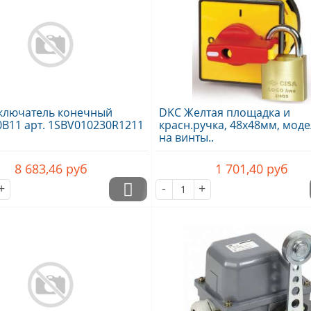
ключатель конечный
DKC Желтая площадка и
0B11 арт. 1SBV010230R1211
красн.ручка, 48х48мм, моде
на винты..
8 683,46
руб
1 701,40
руб
+
-
+