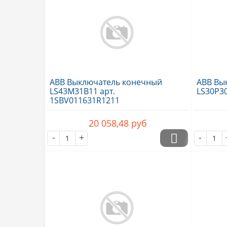
ABB Выключатель конечный
ABB Вы
LS43M31B11 арт.
LS30P3
1SBV011631R1211
20 058,48
руб
-
+
-