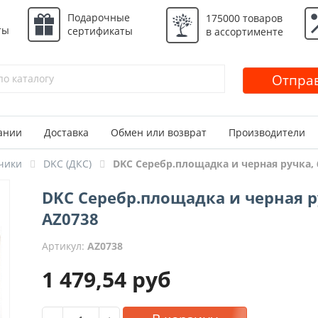
Подарочные
175000 товаров
ты
сертификаты
в ассортименте
Отправ
ании
Доставка
Обмен или возврат
Производители
чики
DKC (ДКС)
DKC Серебр.площадка и черная ручка, 6
DKC Серебр.площадка и черная ру
AZ0738
Артикул:
AZ0738
1 479,54
руб