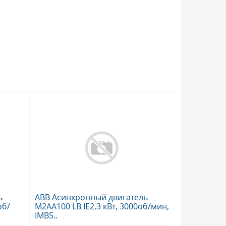
ь
ABB Асинхронный двигатель
об/
M2AA100 LB IE2,3 кВт, 3000об/мин,
IMB5..