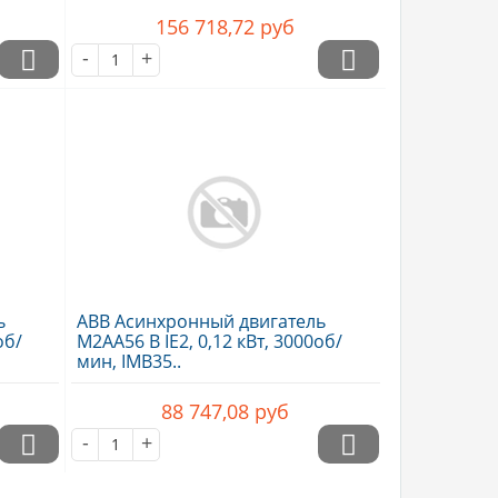
156 718,72
руб
-
+
ь
ABB Асинхронный двигатель
об/
M2AA56 B IE2, 0,12 кВт, 3000об/
мин, IMB35..
88 747,08
руб
-
+