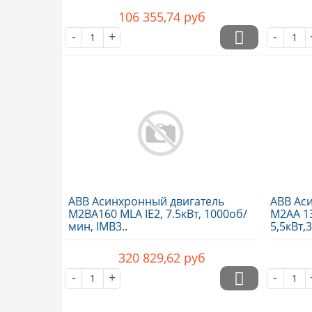
106 355,74
руб
-
+
-
ABB Асинхронный двигатель
ABB Ас
M2BA160 MLA IE2, 7.5кВт, 1000об/
M2AA 13
мин, IMB3..
5,5кВт,
320 829,62
руб
-
+
-