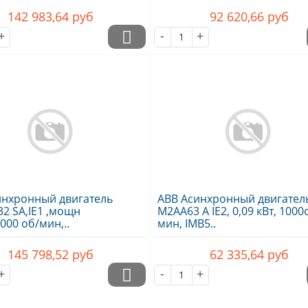
142 983,64
руб
92 620,66
руб
+
-
+
инхронный двигатель
ABB Асинхронный двигател
2 SA,IE1 ,мощн
M2AA63 A IE2, 0,09 кВт, 1000
3000 об/мин,..
мин, IMB5..
145 798,52
руб
62 335,64
руб
+
-
+