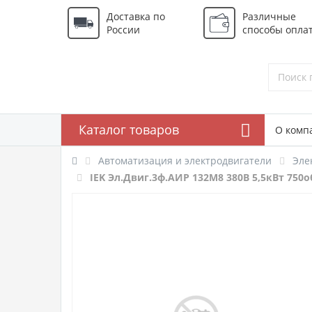
Доставка по
Различные
России
способы опла
Каталог товаров
О комп
Автоматизация и электродвигатели
Эле
IEK Эл.Двиг.3ф.АИР 132M8 380В 5,5кВт 750о