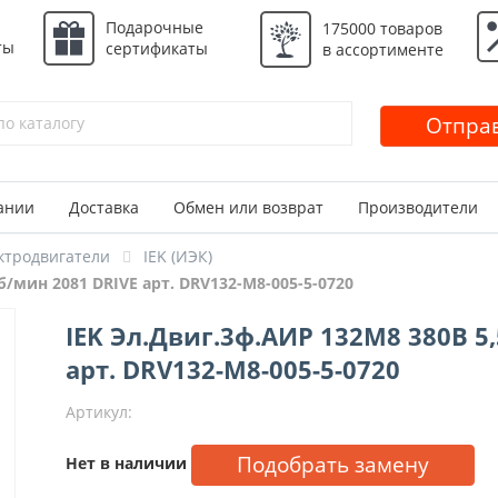
Подарочные
175000 товаров
ты
сертификаты
в ассортименте
Отправ
ании
Доставка
Обмен или возврат
Производители
ктродвигатели
IEK (ИЭК)
б/мин 2081 DRIVE арт. DRV132-M8-005-5-0720
IEK Эл.Двиг.3ф.АИР 132M8 380В 5
арт. DRV132-M8-005-5-0720
Артикул:
Подобрать замену
Нет в наличии