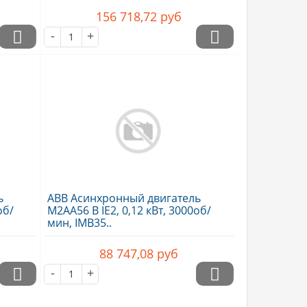
156 718,72
руб
-
+
ь
ABB Асинхронный двигатель
об/
M2AA56 B IE2, 0,12 кВт, 3000об/
мин, IMB35..
88 747,08
руб
-
+