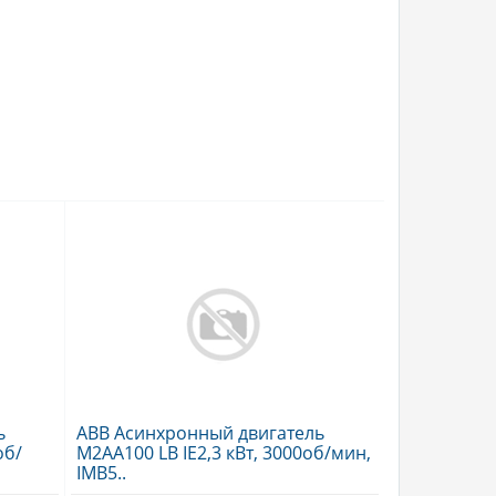
ь
ABB Асинхронный двигатель
об/
M2AA100 LB IE2,3 кВт, 3000об/мин,
IMB5..