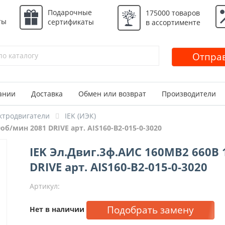
Подарочные
175000 товаров
ты
сертификаты
в ассортименте
Отправ
ании
Доставка
Обмен или возврат
Производители
ктродвигатели
IEK (ИЭК)
об/мин 2081 DRIVE арт. AIS160-B2-015-0-3020
IEK Эл.Двиг.3ф.АИС 160MB2 660В
DRIVE арт. AIS160-B2-015-0-3020
Артикул:
Подобрать замену
Нет в наличии