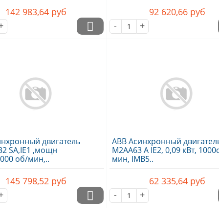
142 983,64
руб
92 620,66
руб
+
-
+
инхронный двигатель
ABB Асинхронный двигател
2 SA,IE1 ,мощн
M2AA63 A IE2, 0,09 кВт, 1000
3000 об/мин,..
мин, IMB5..
145 798,52
руб
62 335,64
руб
+
-
+