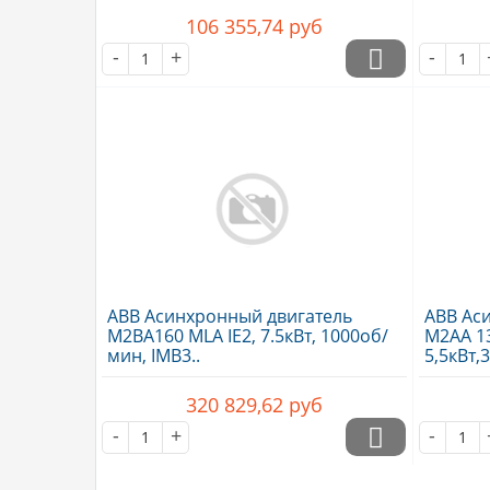
106 355,74
руб
-
+
-
ABB Асинхронный двигатель
ABB Ас
M2BA160 MLA IE2, 7.5кВт, 1000об/
M2AA 13
мин, IMB3..
5,5кВт,
320 829,62
руб
-
+
-