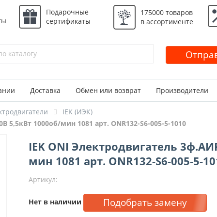
Подарочные
175000 товаров
ты
сертификаты
в ассортименте
Отправ
ании
Доставка
Обмен или возврат
Производители
ктродвигатели
IEK (ИЭК)
В 5,5кВт 1000об/мин 1081 арт. ONR132-S6-005-5-1010
IEK ONI Электродвигатель 3ф.АИР
мин 1081 арт. ONR132-S6-005-5-10
Артикул:
Подобрать замену
Нет в наличии