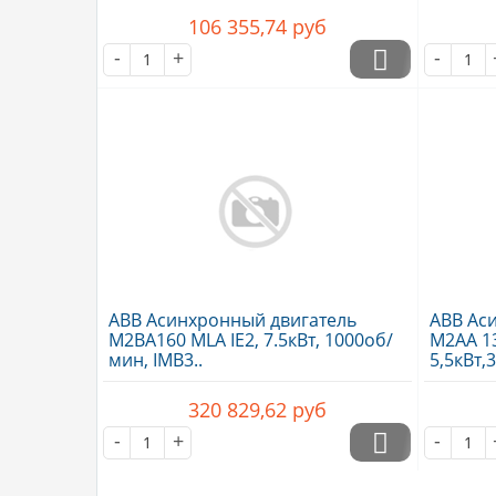
106 355,74
руб
-
+
-
ABB Асинхронный двигатель
ABB Ас
M2BA160 MLA IE2, 7.5кВт, 1000об/
M2AA 13
мин, IMB3..
5,5кВт,
320 829,62
руб
-
+
-