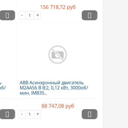
156 718,72
руб
-
+
ь
ABB Асинхронный двигатель
об/
M2AA56 B IE2, 0,12 кВт, 3000об/
мин, IMB35..
88 747,08
руб
-
+