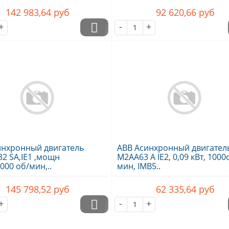
142 983,64
руб
92 620,66
руб
+
-
+
инхронный двигатель
ABB Асинхронный двигател
2 SA,IE1 ,мощн
M2AA63 A IE2, 0,09 кВт, 1000
3000 об/мин,..
мин, IMB5..
145 798,52
руб
62 335,64
руб
+
-
+