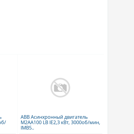
ь
ABB Асинхронный двигатель
об/
M2AA100 LB IE2,3 кВт, 3000об/мин,
IMB5..